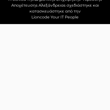
Αποχέτευσης Αλεξάνδρειας σχεδιάστηκε και
κατασκευάστηκε από την
Lioncode Your IT People