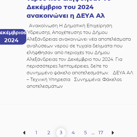
Δεκέμβριο του 2024
ανακοινώνει η ΔΕΥΑ Αλ
Ανακοίνωση Η Δημοτική Επιχείρηση
Ύδρευσης, Αποχέτευσης του Δήμου
εκέμβριος
Αλεξάνδρειας ανακοινώνει νέα αποτελέσματα
2024
αναλύσεων νερού σε τυχαία δείγματα που
ελήφθησαν από περιοχές του Δήμου
Αλεξάνδρειας τον Δεκέμβριο του 2024. Για
περισσότερες λεπτομέρειες, δείτε το
συνημμένο φάκελο αποτελεσμάτων. ΔΕΥΑ ΑΛ
– Τεχνική Υπηρεσία Συνημμένα: Φάκελος
αποτελεσμάτων
Πλοήγηση
1
2
3
4
5
…
17
σελίδων
Προηγούμενη σελίδα
Σελίδα
Σελίδα
Σελίδα
Σελίδα
Σελίδα
Σελίδα
Επόμενη 