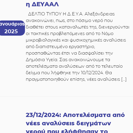
η ΔΕΥΑΑΛ
ΔΕΛΤΙΟ ΤΥΠΟΥ Η Δ.Ε.Υ.Α. Αλεξάνδρειας
ανακοινώνει, πως, στο πόσιμο νερό που
Ιανουάριος
διαθέτει στους καταναλωτές της, διενεργούνται
2025
οι τακτικές προβλεπόμενες από το Νόμο
μικροβιολογικές και φυσικοχημικές αναλύσεις
από διαπιστευμένο εργαστήριο,
προσπαθώντας έτσι να διασφαλίσει την
Δημόσια Υγεία. Σας ανακοινώνουμε τα
αποτελέσματα αναλύσεων από το τελευταίο
δείγμα που λήφθηκε την 10/12/2024. Θα
πραγματοποιηθούν επίσης, νέες αναλύσεις […]
23/12/2024: Αποτελέσματα από
νέες αναλύσεις δειγμάτων
νερού που ελήφθησαν το