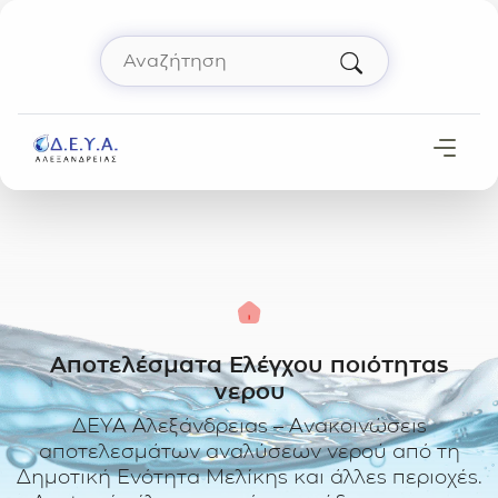
Μετάβαση στο περιεχόμενο
Αναζήτηση
Πληκτρολόγησε όρο αναζήτησης και πάτησε 
Αρχική
Αποτελέσματα Ελέγχου ποιότητας
νερου
ΔΕΥΑ Αλεξάνδρειας – Ανακοινώσεις
αποτελεσμάτων αναλύσεων νερού από τη
Δημοτική Ενότητα Μελίκης και άλλες περιοχές.