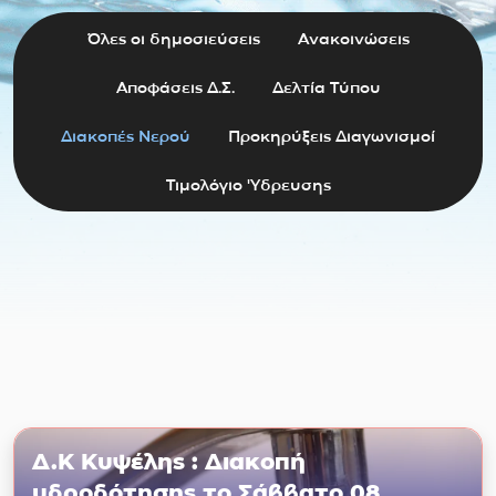
Όλες οι δημοσιεύσεις
Ανακοινώσεις
Αποφάσεις Δ.Σ.
Δελτία Τύπου
Διακοπές Νερού
Προκηρύξεις Διαγωνισμοί
Τιμολόγιο 'Υδρευσης
Δ.Κ Κυψέλης : Διακοπή
υδροδότησης το Σάββατο 08