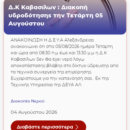
Δ.Κ Καβασιλων : Διακοπή
υδροδότησης την Τετάρτη 05
Αυγούστου
ΑΝΑΚΟΙΝΩΣΗ Η Δ.Ε.Υ.Α Αλεξάνδρειας
ανακοινώνει ότι στις 05/08/2026 ημέρα Τετάρτη
και ώρα από 08:30 π.μ έως και 13:30 μ.μ η Δ.Κ
Καβασιλων δεν θα έχει νερό λόγω
αποκατάστασης βλάβης στο δίκτυο ύδρευσης από
τα τεχνικά συνεργεία της επιχείρησης.
Ευχαριστούμε για την κατανόησή σας . Εκ της
Τεχνικής Υπηρεσίας της ΔΕΥΑ ΑΛ
Διακοπές Νερού
04 Αυγούστου 2026
Διαβάστε περισσότερα
για Δ.Κ Καβασιλων : Διακοπή υδροδότησης τ