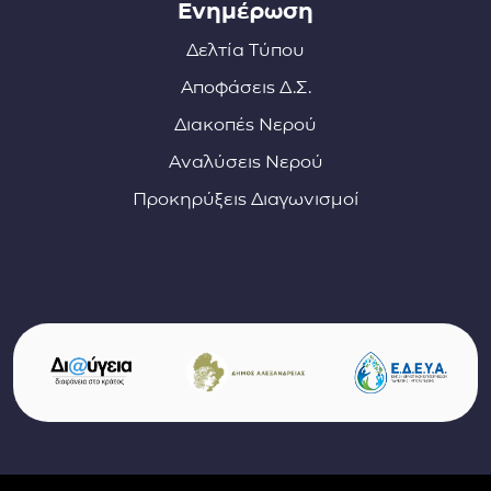
Ενημέρωση
Δελτία Τύπου
Αποφάσεις Δ.Σ.
Διακοπές Νερού
Αναλύσεις Νερού
Προκηρύξεις Διαγωνισμοί
Σύνδεσμοι φορέων και συνεργατών
(ανοίγει σε νέο παράθυρο)
(αν
(ανοίγει σε νέο παρ