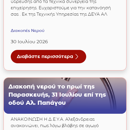
ύδρευσης από τα τεχνικά συνεργεία της
επιχείρησης. Ευχαριστούμε για την κατανόησή
σας . Εκ της Τεχνικής Υπηρεσίας της ΔΕΥΑ ΑΛ
Διακοπές Νερού
30 Ιουλίου 2026
Διαβάστε περισσότερα
για Δ.Κ. Καμποχωρίου: Ολιγόωρη διακοπή νερ
Διακοπή νερού το πρωί της
Παρασκευής, 31 Ιουλίου επί της
οδού Αλ. Παπάγου
ΑΝΑΚΟΙΝΩΣΗ Η Δ.Ε.Υ.Α. Αλεξάνδρειας
ανακοινώνει, πως λόγω βλάβης σε αγωγό