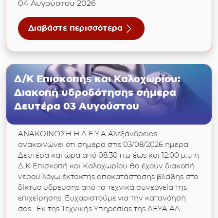
04 Αυγούστου 2026
Διαβάστε περισσότερα
για Δ.Κ Μελίκη μόνο στην περιοχή «Γεράκη »
Δ/Κ Επισκοπής και Καλοχωρίου:
Διακοπή υδροδότησης σήμερα
Δευτέρα 03 Αυγούστου
ΑΝΑΚΟΙΝΩΣΗ Η Δ.Ε.Υ.Α Αλεξάνδρειας
ανακοινώνει ότι σήμερα στις 03/08/2026 ημέρα
Δευτέρα και ώρα από 08:30 π.μ έως και 12:00 μ.μ η
Δ.Κ Επισκοπή και Καλοχωρίου θα έχουν διακοπή
νερού λόγω έκτακτης αποκατάστασης βλάβης στο
δίκτυο ύδρευσης από τα τεχνικά συνεργεία της
επιχείρησης. Ευχαριστούμε για την κατανόησή
σας . Εκ της Τεχνικής Υπηρεσίας της ΔΕΥΑ ΑΛ