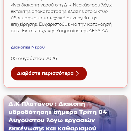
γίνει διακοπή νερού στη Δ.Κ Νεοκάστρου λόγω
έκτακτης αποκατάστασης βλάβης στο δίκτυο
ύδρευσης από τα τεχνικά συνεργεία της
επιχείρησης. Ευχαριστούμε για την κατανόησή
σας . Εκ της Τεχνικής Υπηρεσίας της ΔΕΥΑ ΑΛ
Διακοπές Νερού
05 Αυγούστου 2026
Διαβάστε περισσότερα
για Δ.Κ Νεοκάστρου : Διακοπή υδροδότησης
Δ.Κ Πλατάνου : Διακοπή
υδροδότησης σήμερα Τρίτη 04
Αυγούστου λόγω εργασιών
εκκένωσης και καθαρισμού