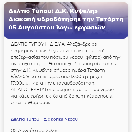
Δελτίο Τύπου: Δ.Κ. Κυψέλης –
Διακοπή υδροδότησης την Τετάρτη
05 Αυγούστου λόγω εργασιών
ΔΕΛΤΙΟ ΤΥΠΟΥ Η Δ.Ε.Υ.Α. Αλεξάνδρειας
ενημερώνει πως λόγω εργασιών στη μονάδα
επεξεργασίας του πόσιμου νερού (φίλτρα) από την
ανάδοχο εταιρία, θα υπάρχει διακοπή ύδρευσης
στην Δ.Κ. Κυψέλης, σήμερα ημέρα Τετάρτη
5/8/2026 κατά τις ώρες από 13:00μ.μ. μέχρι
17:00μ.μ.. Μετά την επαναϋδροδότηση,
ΑΠΑΓΟΡΕΥΕΤΑΙ οποιαδήποτε χρήση του νερού
για κάθε χρήση εκτός από βοηθητικές χρήσεις,
όπως καθαρισμός […]
Δελτία Τύπου
Διακοπές Νερού
05 Αυγούστου 2026