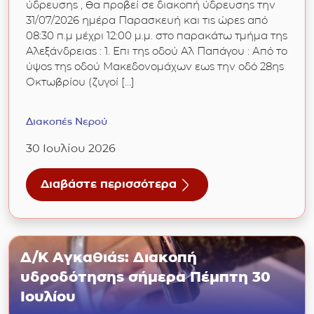
ύδρευσης , θα προβεί σε διακοπή ύδρευσης την
31/07/2026 ημέρα Παρασκευή και τις ώρες από
08:30 π.μ μέχρι 12:00 μ.μ. στο παρακάτω τμήμα της
Αλεξάνδρειας : 1. Επι της οδού Αλ Παπάγου : Από το
ύψος της οδού Μακεδονομάχων εως την οδό 28ης
Οκτωβρίου (ζυγοί […]
Διακοπές Νερού
30 Ιουλίου 2026
Διαβάστε περισσότερα
για Διακοπή νερού το πρωί της Παρασκευής, 3
Δ/Κ Αγκαθιάς: Διακοπή
υδροδότησης σήμερα Πέμπτη 30
Ιουλίου