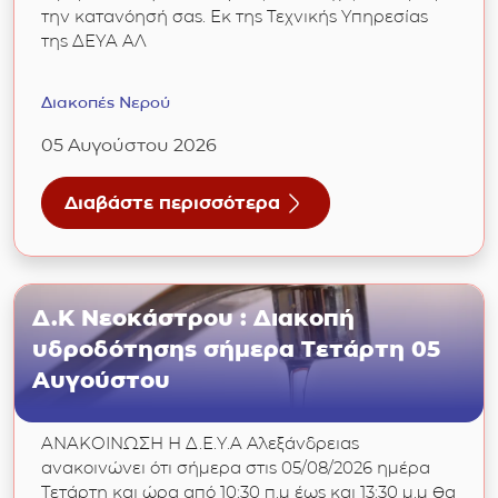
την κατανόησή σας. Εκ της Τεχνικής Υπηρεσίας
της ΔΕΥΑ ΑΛ
Διακοπές Νερού
05 Αυγούστου 2026
Διαβάστε περισσότερα
για Δ.Κ Αλεξάνδρειας περιοχή Παλαιών Σφαγ
Δ.Κ Νεοκάστρου : Διακοπή
υδροδότησης σήμερα Τετάρτη 05
Αυγούστου
ΑΝΑΚΟΙΝΩΣΗ Η Δ.Ε.Υ.Α Αλεξάνδρειας
ανακοινώνει ότι σήμερα στις 05/08/2026 ημέρα
Τετάρτη και ώρα από 10:30 π.μ έως και 13:30 μ.μ θα