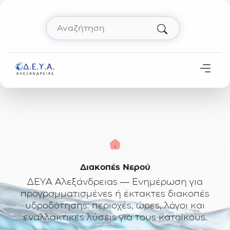
Μετάβαση στο περιεχόμενο
Αναζήτηση
Πληκτρολόγησε όρο αναζήτησης και πάτησε 
Αρχική
Διακοπές Νερού
ΔΕΥΑ Αλεξάνδρειας — Ενημέρωση για
προγραμματισμένες ή έκτακτες διακοπές
υδροδότησης: περιοχές, ώρες, λόγοι και
εναλλακτικές λύσεις για τους κατοίκους.