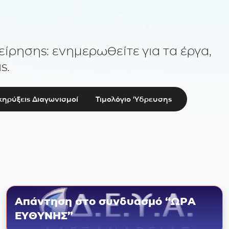
είρησης: ενημερωθείτε για τα έργα,
ς.
ηρύξεις Διαγωνισμοί
Τιμολόγιο 'Υδρευσης
Απάντηση στο συνδυασμό “ΩΡΑ
ΕΥΘΥΝΗΣ”