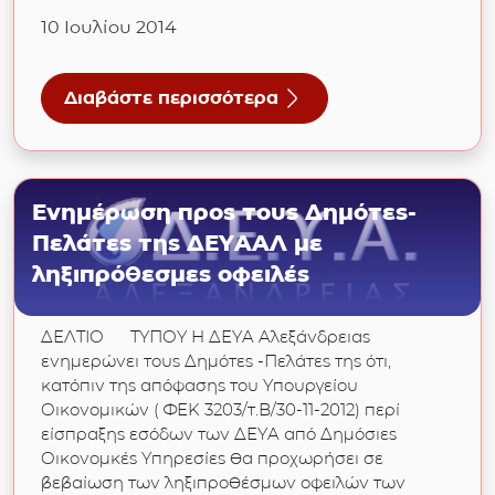
10 Ιουλίου 2014
Διαβάστε περισσότερα
ακτικών και αναπληρωματικών μελών, που θα συγκρο
για Δημοσίευση Ισολογισμού και Λογαριασμο
Ενημέρωση προς τους Δημότες-
Πελάτες της ΔΕΥΑΑΛ με
ληξιπρόθεσμες οφειλές
ΔΕΛΤΙΟ ΤΥΠΟΥ Η ΔΕΥΑ Αλεξάνδρειας
ενημερώνει τους Δημότες -Πελάτες της ότι,
κατόπιν της απόφασης του Υπουργείου
Οικονομικών ( ΦΕΚ 3203/τ.Β/30-11-2012) περί
είσπραξης εσόδων των ΔΕΥΑ από Δημόσιες
Οικονομκές Υπηρεσίες θα προχωρήσει σε
βεβαίωση των ληξιπροθέσμων οφειλών των