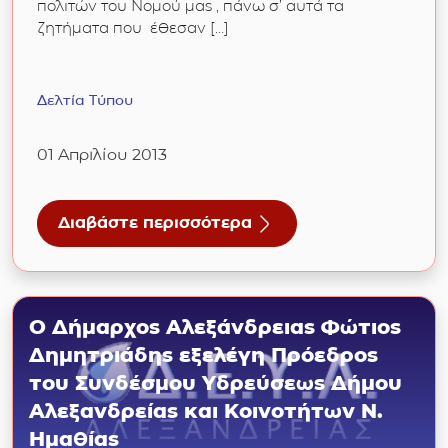
πολιτών του Νομού μας , πάνω σ’ αυτά τα
ζητήματα που έθεσαν […]
Δελτία Τύπου
01 Απριλίου 2013
Διαβάστε περισσότερα
ης ΔΕΥΑΑΛ με ληξιπρόθεσμες οφειλές
για Ανακοίνωση από τη ΔΕΥΑΑΛ σχετικά με 
Ο Δήμαρχος Αλεξάνδρειας Φώτιος
Δημητριάδης εξελέγη Πρόεδρος
του Συνδέσμου Υδρεύσεως Δήμου
Αλεξανδρείας και Κοινοτήτων Ν.
Ημαθίας