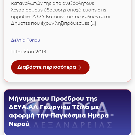
καταναλωτών της από ανεξόφλητους
λογαριασμούς ύδρευσης αποχέτευσης στις
αρμόδιες Δ.Ο.Υ Κατόπιν τούτου καλούνται οι
Δημότες που έχουν ληξιπρόθεσμες […]
Δελτία Τύπου
11 Ιουλίου 2013
Διαβάστε περισσότερα
ειας λόγω έργων
για Ενημέρωση προς τους Δημότες-Πελάτες τ
Μήνυμα του Προέδρου της
ΔΕΥΑ.ΑΛ Γεωργίου Τζίλα με
αφορμή την Παγκόσμια Ημέρα
Νερού