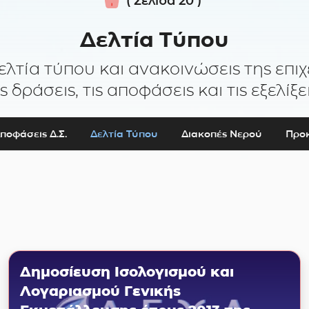
Αρχική
( Σελίδα 20 )
Δελτία Τύπου
ελτία τύπου και ανακοινώσεις της επιχ
ις δράσεις, τις αποφάσεις και τις εξελίξει
ποφάσεις Δ.Σ.
Δελτία Τύπου
Διακοπές Νερού
Προκ
Δημοσίευση Ισολογισμού και
Λογαριασμού Γενικής