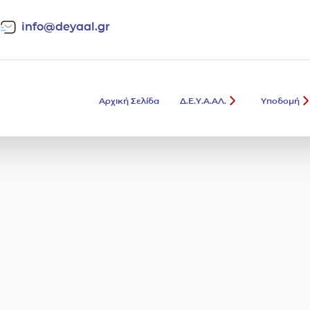
info@deyaal.gr
Αρχική Σελίδα
Δ.Ε.Υ.Α.ΑΛ.
Υποδομή