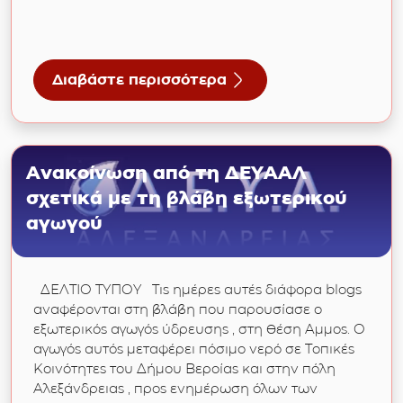
Διαβάστε περισσότερα
τήσουν τις Επιτροπές παραλαβής της ΔΕΥΑ Α Δήμου 
ύ Γενικής Εκμετάλλευσης έτους 2013 της Δημοτικής
για Απάντηση στο συνδυασμό “ΩΡΑ ΕΥΘΥΝΗ
Ανακοίνωση από τη ΔΕΥΑΑΛ
σχετικά με τη βλάβη εξωτερικού
αγωγού
ΔΕΛΤΙΟ ΤΥΠΟΥ Τις ημέρες αυτές διάφορα blogs
αναφέρονται στη βλάβη που παρουσίασε ο
εξωτερικός αγωγός ύδρευσης , στη θέση Αμμος. Ο
αγωγός αυτός μεταφέρει πόσιμο νερό σε Τοπικές
Κοινότητες του Δήμου Βεροίας και στην πόλη
Αλεξάνδρειας , προς ενημέρωση όλων των