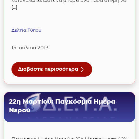
καταναλωτές ώστε να μπορεί ανά πάσα στιγμή να
[…]
Δελτία Τύπου
15 Ιουλίου 2013
Διαβάστε περισσότερα
για Διακοπές Νερού στην πόλη της Αλεξάνδρ
22η Μαρτίου: Παγκόσμια Ημέρα
Νερού