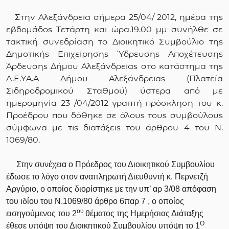
Στην Αλεξάνδρεια σήμερα 25/04/ 2012, ημέρα της
εβδομάδος Τετάρτη και ώρα.19.00 μμ συνήλθε σε
τακτική συνεδρίαση το Διοικητικό Συμβούλιο της
Δημοτικής Επιχείρησης Ύδρευσης Αποχέτευσης
Άρδευσης Δήμου Αλεξάνδρειας στο κατάστημα της
Δ.Ε.ΥΑ.Α Δήμου Αλεξάνδρειας (Πλατεία
Σιδηροδρομικού Σταθμού) ύστερα από με
ημερομηνία 23 /04/2012 γραπτή πρόσκληση του κ.
Προέδρου που δόθηκε σε όλους τους συμβούλους
σύμφωνα με τις διατάξεις του άρθρου 4 του Ν.
1069/80.
Στην συνέχεια ο Πρόεδρος του Διοικητικού Συμβουλίου
έδωσε το λόγο στον αναπληρωτή Διευθυντή κ. Περνετζή
Αργύριο, ο οποίος διορίστηκε με την υπ’ αρ 3/08 απόφαση
του ιδίου του Ν.1069/80 άρθρο 6παρ 7 , ο οποίος
ου
εισηγούμενος του 2
θέματος της Ημερήσιας Διάταξης
Ο
έθεσε υπόψη του Διοικητικού Συμβουλίου
υπόψη το 1