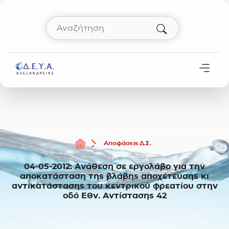
Μετάβαση στο περιεχόμενο
Αναζήτηση
Πληκτρολόγησε όρο αναζήτησης και πάτησε 
Αρχική
Αποφάσεις Δ.Σ.
04-05-2012: Ανάθεση σε εργολάβο για την
αποκατάσταση της βλάβης αποχέτευσης κι
αντικατάστασης του κεντρικού φρεατίου στην
οδό Εθν. Αντίστασης 42