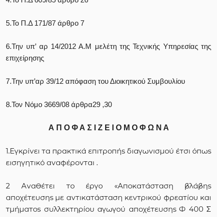
5.Το Π.Δ 171/87 άρθρο 7
6.Την υπ’ αρ 14/2012 Α.Μ μελέτη της Τεχνικής Υπηρεσίας της
επιχείρησης
7.Την υπ’αρ 39/12 απόφαση του Διοικητικού Συμβουλίου
8.Τον Νόμο 3669/08 άρθρα29 ,30
Α Π Ο Φ Α Σ Ι Ζ Ε Ι Ο Μ Ο Φ Ω Ν Α
1.Εγκρίνει τα πρακτικά επιτροπής διαγωνισμού έτσι όπως
εισηγητικό αναφέρονται .
2 Αναθέτει το έργο «Αποκατάσταση βλάβης
αποχέτευσης με αντικατάσταση κεντρικού φρεατίου και
τμήματος συλλεκτηρίου αγωγού αποχέτευσης Φ 400 Σ