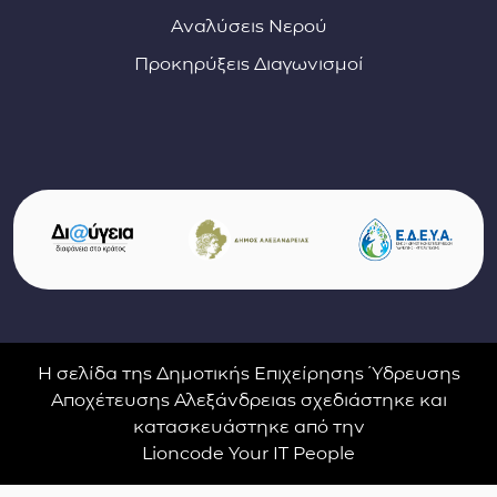
Αναλύσεις Νερού
Προκηρύξεις Διαγωνισμοί
Σύνδεσμοι φορέων και συνεργατών
(ανοίγει σε νέο παράθυρο)
(αν
(ανοίγει σε νέο παρ
Η σελίδα της Δημοτικής Επιχείρησης Ύδρευσης
Αποχέτευσης Αλεξάνδρειας σχεδιάστηκε και
κατασκευάστηκε από την
Lioncode Your IT People