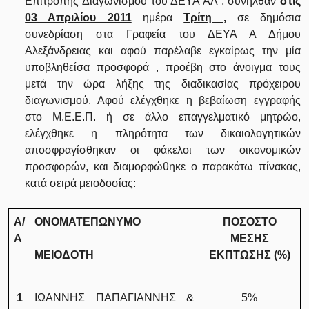
Επιτροπής Διαγωνισμού του ΔΕΥΑ ΑΛ , συνήλθαν
στις
03 Απριλίου 2011
ημέρα
Τρίτη
,
σε δημόσια
συνεδρίαση στα Γραφεία του ΔΕΥΑ Α Δήμου
Αλεξάνδρειας και αφού παρέλαβε εγκαίρως την μία
υποβληθείσα προσφορά , προέβη στο άνοιγμα τους
μετά την ώρα λήξης της διαδικασίας πρόχειρου
διαγωνισμού. Αφού ελέγχθηκε η βεβαίωση εγγραφής
στο Μ.Ε.Ε.Π. ή σε άλλο επαγγελματικό μητρώο,
ελέγχθηκε η πληρότητα των δικαιολογητικών
αποσφραγίσθηκαν οι φάκελοι των οικονομικών
προσφορών, και διαμορφώθηκε ο παρακάτω πίνακας,
κατά σειρά μειοδοσίας:
Α/
ΟΝΟΜΑΤΕΠΩΝΥΜΟ
ΠΟΣΟΣΤΟ
Α
ΜΕΣΗΣ
ΜΕΙΟΔΟΤΗ
ΕΚΠΤΩΣΗΣ (%)
1
ΙΩΑΝΝΗΣ ΠΑΠΑΓΙΑΝΝΗΣ &
5%