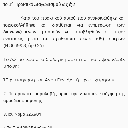
ο
το 1
Πρακτικό Διαγωνισμού ως έχει.
Κατά
του πρακτικού αυτού που ανακοινώθηκε και
τοιχοκολλήθηκε και διατίθεται για ενημέρωση των
διαγωνιζομένων, μπορούν να υποβληθούν
οι
τυχόν
ενστάσεις
μέσα σε προθεσμία
πέντε (05) ημερών
(Ν.3669/08, άρθ.25).
Το Δ.Σ ύστερα από διαλογική συζήτηση και αφού έλαβε
υπόψη:
1.Την εισήγηση του Αναπ.Γεν. Δ/ντή της επιχείρησης
2. Το πρακτικό παραλαβής προσφορών και την εισήγηση της
αρμόδιας επιτροπής
3.Τον Νόμο 3263/04
4.Το Π.Δ 609/85 άρθρο 26