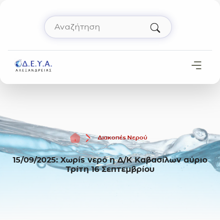
Μετάβαση στο περιεχόμενο
Αναζήτηση
Πληκτρολόγησε όρο αναζήτησης και πάτησε 
Αρχική
Διακοπές Νερού
15/09/2025: Χωρίς νερό η Δ/Κ Καβασίλων αύριο
Τρίτη 16 Σεπτεμβρίου