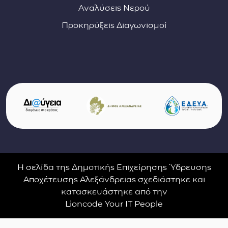
Αναλύσεις Νερού
Προκηρύξεις Διαγωνισμοί
Σύνδεσμοι φορέων και συνεργατών
(ανοίγει σε νέο παράθυρο)
(αν
(ανοίγει σε νέο παρ
Η σελίδα της Δημοτικής Επιχείρησης Ύδρευσης
Αποχέτευσης Αλεξάνδρειας σχεδιάστηκε και
κατασκευάστηκε από την
Lioncode Your IT People