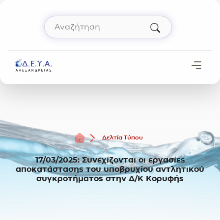
Μετάβαση στο περιεχόμενο
Αναζήτηση
Πληκτρολόγησε όρο αναζήτησης και πάτησε 
Αρχική
Δελτία Τύπου
17/03/2025: Συνεχίζονται οι εργασίες
αποκατάστασης του υποβρυχίου αντλητικού
συγκροτήματος στην Δ/Κ Κορυφής