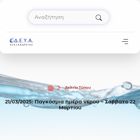
Μετάβαση στο περιεχόμενο
Αναζήτηση
Πληκτρολόγησε όρο αναζήτησης και πάτησε 
Αρχική
Δελτία Τύπου
21/03/2025: Παγκόσμια ημέρα νερού – Σάββατο 22
Μαρτίου