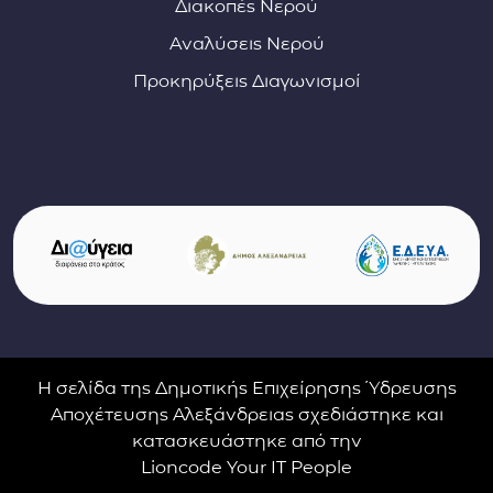
Διακοπές Νερού
Αναλύσεις Νερού
Προκηρύξεις Διαγωνισμοί
Σύνδεσμοι φορέων και συνεργατών
(ανοίγει σε νέο παράθυρο)
(αν
(ανοίγει σε νέο παρ
Η σελίδα της Δημοτικής Επιχείρησης Ύδρευσης
Αποχέτευσης Αλεξάνδρειας σχεδιάστηκε και
κατασκευάστηκε από την
Lioncode Your IT People