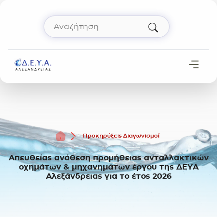
Μετάβαση στο περιεχόμενο
Αναζήτηση
Πληκτρολόγησε όρο αναζήτησης και πάτησε 
Αρχική
Προκηρύξεις Διαγωνισμοί
Απευθείας ανάθεση προμήθειας ανταλλακτικών
οχημάτων & μηχανημάτων έργου της ΔΕΥΑ
Αλεξάνδρειας για το έτος 2026