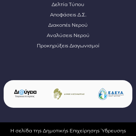
Δελτία Τύπου
Αποφάσεις Δ.Σ.
Διακοπές Νερού
Αναλύσεις Νερού
Προκηρύξεις Διαγωνισμοί
Σύνδεσμοι φορέων και συνεργατών
(ανοίγει σε νέο παράθυρο)
(αν
(ανοίγει σε νέο παρ
Η σελίδα της Δημοτικής Επιχείρησης Ύδρευσης