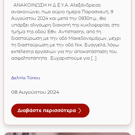
ΑΝΑΚΟΙΝΩΣΗ Η Δ.Ε.Υ.Α. Αλεξάνδρειας
ανακοινώνει, πως αύριο ημέρα Παρασκευή, 9
Αυγούστου 2024 και μετά την 0930π.μ., θα
υπάρξει ολιγόωρη διακοπή της κυκλοφορίας, στο
τμήμα της οδού Εθν. Αντίστασης, από τη
διασταύρωση με την οδό Μακεδονομάχων, μέχρι
τη διασταύρωση με την οδό Νικ. Ευαγγελά, λόγω
εκτέλεσης εργασιών για την αποκατάσταση του
ασφαλτοτάπητα . Ευχαριστούμε για […]
Δελτία Τύπου
08 Αυγούστου 2024
Διαβάστε περισσότερα
ς
κιακών νερών σε δίκτυα ομβρίων υδάτων
για 08/08/2024: Αποκατάσταση του ασφαλτο