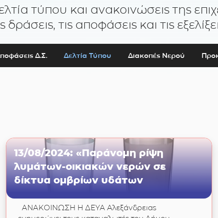
ελτία τύπου και ανακοινώσεις της επιχ
ις δράσεις, τις αποφάσεις και τις εξελίξει
ποφάσεις Δ.Σ.
Δελτία Τύπου
Διακοπές Νερού
Προκ
13/08/2024: «Παράνομη ρίψη
λυμάτων-οικιακών νερών σε
δίκτυα ομβρίων υδάτων
ΑΝΑΚΟΙΝΩΣΗ Η ΔΕΥΑ Αλεξάνδρειας