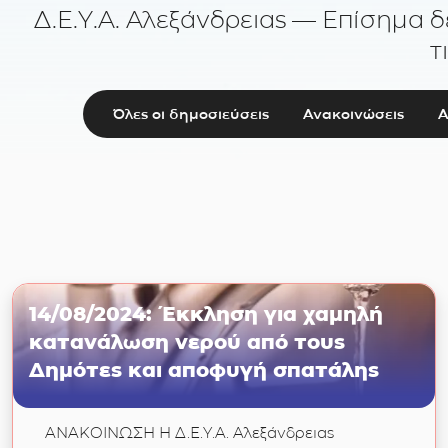
Δ.Ε.Υ.Α. Αλεξάνδρειας — Επίσημα δ
τ
Όλες οι δημοσιεύσεις
Ανακοινώσεις
Α
14/08/2024: Έκκληση για χαμηλή
κατανάλωση νερού από τους
Δημότες και αποφυγή σπατάλης
ΑΝΑΚΟΙΝΩΣΗ Η Δ.Ε.Υ.Α. Αλεξάνδρειας