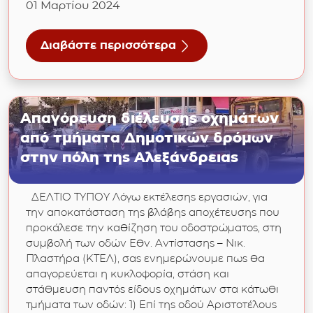
01 Μαρτίου 2024
Διαβάστε περισσότερα
ήνυμα του Προέδρου της ΔΕΥΑ Αλ, κου Σωτήριου Τόκα
για 01/03/2024: Ανακοίνωση της Δημοτικής 
Απαγόρευση διέλευσης οχημάτων
από τμήματα Δημοτικών δρόμων
στην πόλη της Αλεξάνδρειας
ΔΕΛΤΙΟ ΤΥΠΟΥ Λόγω εκτέλεσης εργασιών, για
την αποκατάσταση της βλάβης αποχέτευσης που
προκάλεσε την καθίζηση του οδοστρώματος, στη
συμβολή των οδών Εθν. Αντίστασης – Νικ.
Πλαστήρα (ΚΤΕΛ), σας ενημερώνουμε πως θα
απαγορεύεται η κυκλοφορία, στάση και
στάθμευση παντός είδους οχημάτων στα κάτωθι
τμήματα των οδών: 1) Επί της οδού Αριστοτέλους