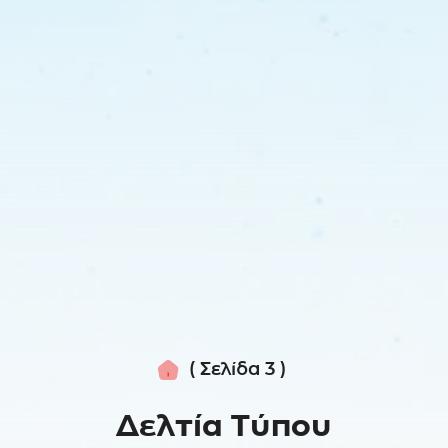
Αρχική
( Σελίδα 3 )
Δελτία Τύπου