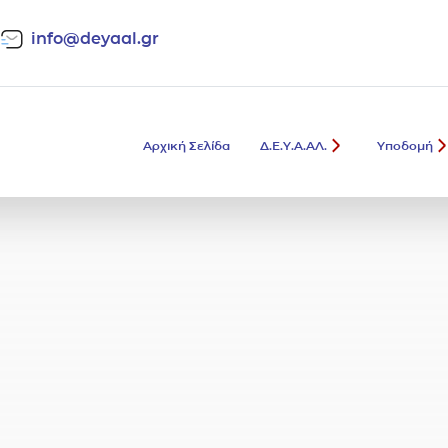
info@deyaal.gr
Αρχική Σελίδα
Δ.Ε.Υ.Α.ΑΛ.
Υποδομή