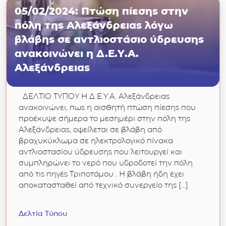
05/02/2024: Πτώση πίεσης στην
πόλη της Αλεξάνδρειας λόγω
βλάβης σε αντλιοστάσιο ύδρευσης
ανακοινώνει η Δ.Ε.Υ.Α.
Αλεξάνδρειας
ΔΕΛΤΙΟ ΤΥΠΟΥ Η Δ.Ε.Υ.Α. Αλεξάνδρειας
ανακοινώνει, πως η αισθητή πτώση πίεσης που
προέκυψε σήμερα το μεσημέρι στην πόλη της
Αλεξάνδρειας, οφείλεται σε βλάβη από
βραχυκύκλωμα σε ηλεκτρολογικό πίνακα
αντλιοστασίου ύδρευσης που λειτουργεί και
συμπληρώνει το νερό που υδροδοτεί την πόλη
από τις πηγές Τριποτάμου . Η βλάβη ήδη έχει
αποκατασταθεί από τεχνικό συνεργείο της […]
Δελτία Τύπου