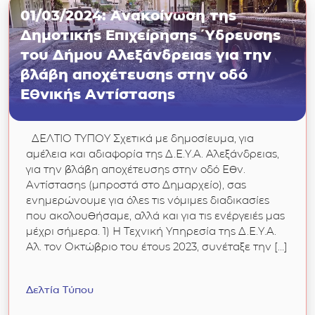
01/03/2024: Ανακοίνωση της
Δημοτικής Επιχείρησης Ύδρευσης
του Δήμου Αλεξάνδρειας για την
βλάβη αποχέτευσης στην οδό
Εθνικής Αντίστασης
ΔΕΛΤΙΟ ΤΥΠΟΥ Σχετικά με δημοσίευμα, για
αμέλεια και αδιαφορία της Δ.Ε.Υ.Α. Αλεξάνδρειας,
για την βλάβη αποχέτευσης στην οδό Εθν.
Αντίστασης (μπροστά στο Δημαρχείο), σας
ενημερώνουμε για όλες τις νόμιμες διαδικασίες
που ακολουθήσαμε, αλλά και για τις ενέργειές μας
μέχρι σήμερα. 1) Η Τεχνική Υπηρεσία της Δ.Ε.Υ.Α.
Αλ. τον Οκτώβριο του έτους 2023, συνέταξε την […]
Δελτία Τύπου