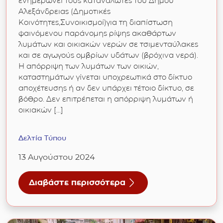
ενημερώνει τους καταναλωτές του Δήμου
Αλεξάνδρειας (Δημοτικές
Κοινότητες,Συνοικισμοί)για τη διαπίστωση
φαινόμενου παράνομης ρίψης ακαθάρτων
λυμάτων και οικιακών νερών σε τσιμενταύλακες
και σε αγωγούς ομβρίων υδάτων (βρόχινα νερά).
Η απόρριψη των λυμάτων των οικιών,
καταστημάτων γίνεται υποχρεωτικά στο δίκτυο
αποχέτευσης ή αν δεν υπάρχει τέτοιο δίκτυο, σε
βόθρο. Δεν επιτρέπεται η απόρριψη λυμάτων ή
οικιακών […]
Δελτία Τύπου
13 Αυγούστου 2024
Διαβάστε περισσότερα
λωση νερού από τους Δημότες και αποφυγή σπατάλη
για 13/08/2024: «Παράνομη ρίψη λυμάτων-οι