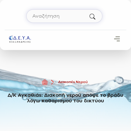
Μετάβαση στο περιεχόμενο
Αναζήτηση
Πληκτρολόγησε όρο αναζήτησης και πάτησε 
Αρχική
Διακοπές Νερού
Δ/Κ Αγκαθιάς: Διακοπή νερού απόψε το βράδυ
λόγω καθαρισμού του δικτύου