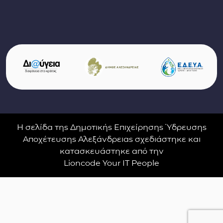
Σύνδεσμοι φορέων και συνεργατών
(ανοίγει σε νέο παράθυρο)
(αν
(ανοίγει σε νέο παρ
Η σελίδα της Δημοτικής Επιχείρησης Ύδρευσης
Αποχέτευσης Αλεξάνδρειας σχεδιάστηκε και
κατασκευάστηκε από την
Lioncode Your IT People