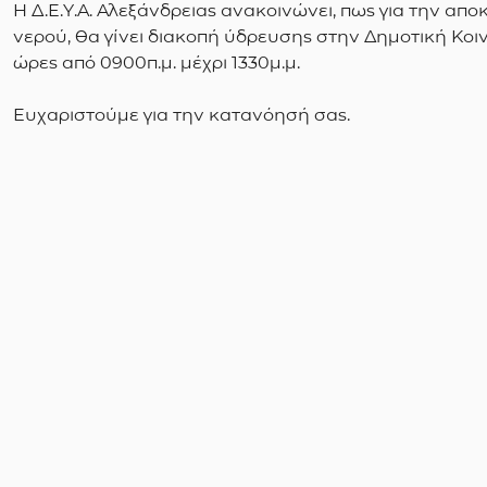
Η Δ.Ε.Υ.Α. Αλεξάνδρειας ανακοινώνει, πως για την α
νερού, θα γίνει διακοπή ύδρευσης στην Δημοτική Κοι
ώρες από 0900π.μ. μέχρι 1330μ.μ.
Ευχαριστούμε για την κατανόησή σας.