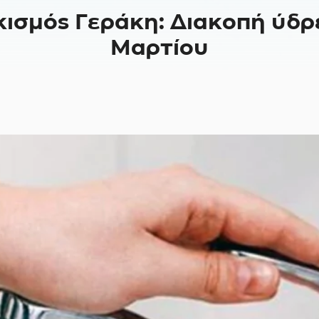
κισμός Γεράκη: Διακοπή ύδ
Μαρτίου