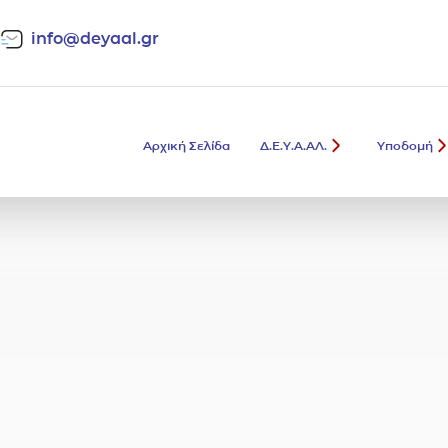
info@deyaal.gr
Αρχική Σελίδα
Δ.Ε.Υ.Α.ΑΛ.
Υποδομή