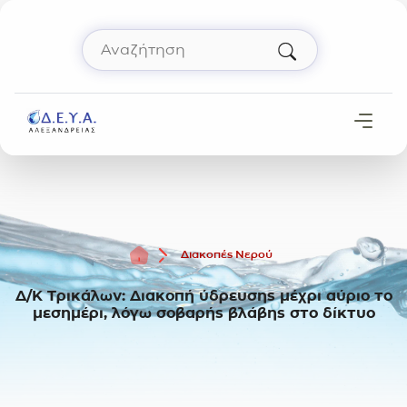
Μετάβαση στο περιεχόμενο
Αναζήτηση
Πληκτρολόγησε όρο αναζήτησης και πάτησε 
Αρχική
Διακοπές Νερού
Δ/Κ Τρικάλων: Διακοπή ύδρευσης μέχρι αύριο το
μεσημέρι, λόγω σοβαρής βλάβης στο δίκτυο