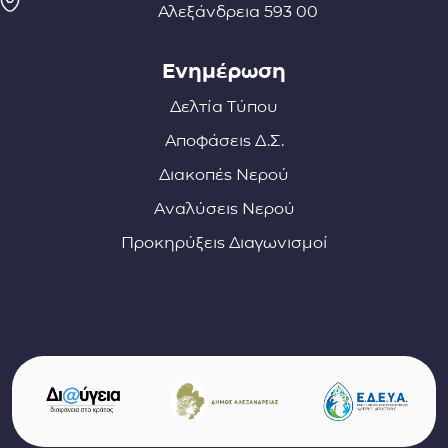
Αλεξάνδρεια 593 00
Ενημέρωση
Δελτία Τύπου
Αποφάσεις Δ.Σ.
Διακοπές Νερού
Αναλύσεις Νερού
Προκηρύξεις Διαγωνισμοί
Σύνδεσμοι φορέων και συνεργατών
(ανοίγει σε νέο παράθυρο)
(αν
(ανοίγει σε νέο παρ