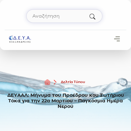
Μετάβαση στο περιεχόμενο
Αναζήτηση
Πληκτρολόγησε όρο αναζήτησης και πάτησε 
Αρχική
Δελτία Τύπου
ΔΕΥΑΑΛ: Μήνυμα του Προέδρου κου Σωτήριου
Τόκα για την 22α Μαρτίου – Παγκόσμια Ημέρα
Νερού