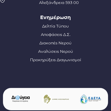
Αλεξάνδρεια 593 00
Ενημέρωση
Δελτία Τύπου
Αποφάσεις Δ.Σ.
Διακοπές Νερού
Αναλύσεις Νερού
Προκηρύξεις Διαγωνισμοί
Σύνδεσμοι φορέων και συνεργατών
(ανοίγει σε νέο παράθυρο)
(αν
(ανοίγει σε νέο παρ