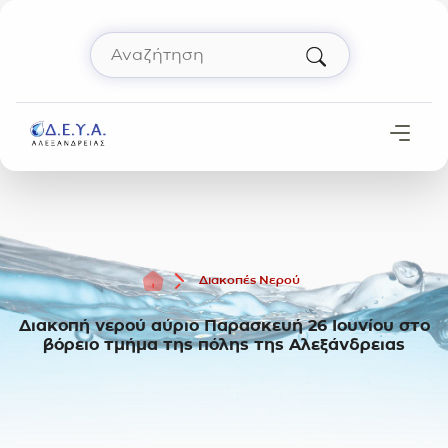
Μετάβαση στο περιεχόμενο
Αναζήτηση
Πληκτρολόγησε όρο αναζήτησης και πάτησε 
Αρχική
Διακοπές Νερού
Διακοπή νερού αύριο Παρασκευή 26 Ιουνίου στο
βόρειο τμήμα της πόλης της Αλεξάνδρειας