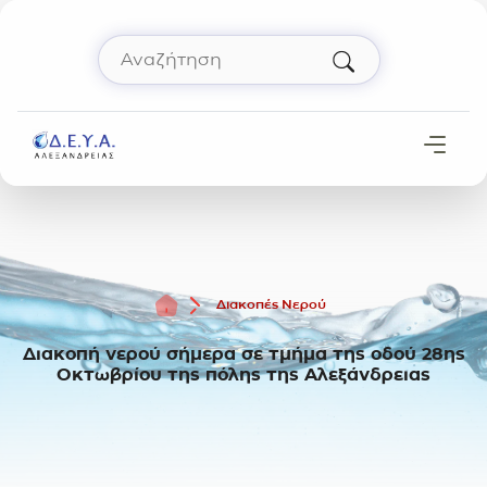
Μετάβαση στο περιεχόμενο
Αναζήτηση
Πληκτρολόγησε όρο αναζήτησης και πάτησε 
Αρχική
Διακοπές Νερού
Διακοπή νερού σήμερα σε τμήμα της οδού 28ης
Οκτωβρίου της πόλης της Αλεξάνδρειας