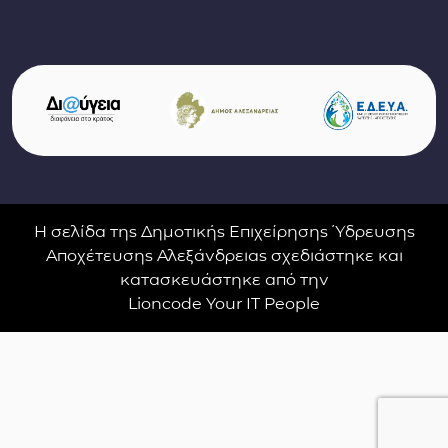
Σύνδεσμοι φορέων και συνεργατών
(ανοίγει σε νέο παράθυρο)
(αν
(ανοίγει σε νέο παρ
Η σελίδα της Δημοτικής Επιχείρησης Ύδρευσης
Αποχέτευσης Αλεξάνδρειας σχεδιάστηκε και
κατασκευάστηκε από την
Lioncode Your IT People