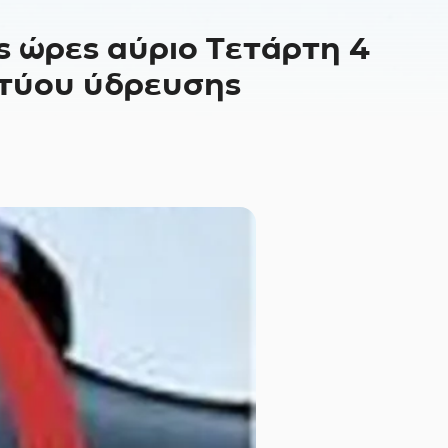
ς ώρες αύριο Τετάρτη 4
κτύου ύδρευσης