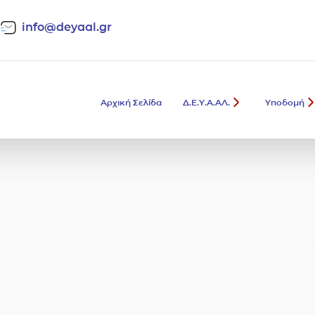
info@deyaal.gr
Αρχική Σελίδα
Δ.Ε.Υ.Α.ΑΛ.
Υποδομή