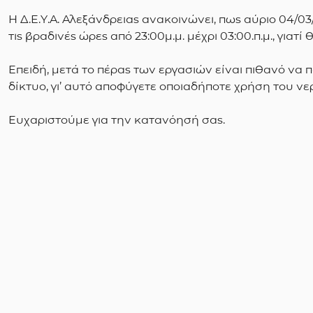
Η Δ.Ε.Υ.Α. Αλεξάνδρειας ανακοινώνει, πως αύριο 04/0
τις βραδινές ώρες από 23:00μ.μ. μέχρι 03:00.π.μ., γι
Επειδή, μετά το πέρας των εργασιών είναι πιθανό να 
δίκτυο, γι’ αυτό αποφύγετε οποιαδήποτε χρήση του νε
Ευχαριστούμε για την κατανόησή σας.