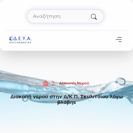
Μετάβαση στο περιεχόμενο
Αναζήτηση
Πληκτρολόγησε όρο αναζήτησης και πάτησε 
Αρχική
Διακοπές Νερού
Διακοπή νερού στην Δ/Κ Π. Σκυλιτσίου λόγω
βλάβης