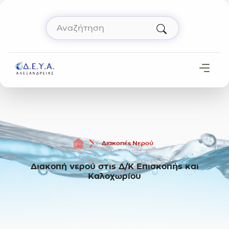
Μετάβαση στο περιεχόμενο
Αναζήτηση
Πληκτρολόγησε όρο αναζήτησης και πάτησε 
Αρχική
Διακοπές Νερού
Διακοπή νερού στις Δ/Κ Επισκοπής και
Καλοχωρίου