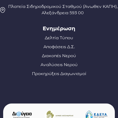
Πλατεία Σιδηροδρομικού Σταθμού (Άνωθεν ΚΑΠΗ),
Αλεξάνδρεια 593 00
Ενημέρωση
Δελτία Τύπου
Αποφάσεις Δ.Σ.
Διακοπές Νερού
Αναλύσεις Νερού
Προκηρύξεις Διαγωνισμοί
Σύνδεσμοι φορέων και συνεργατών
(ανοίγει σε νέο παράθυρο)
(αν
(ανοίγει σε νέο παρ