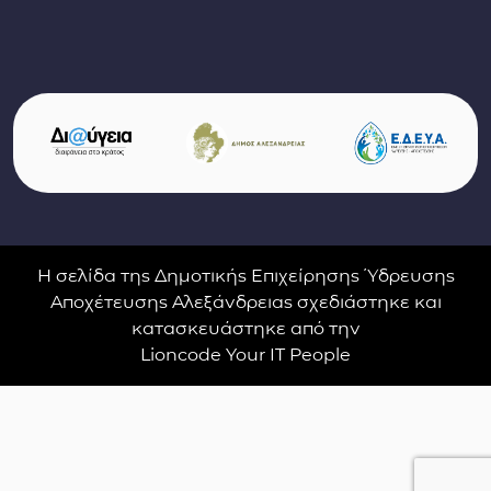
Σύνδεσμοι φορέων και συνεργατών
(ανοίγει σε νέο παράθυρο)
(αν
(ανοίγει σε νέο παρ
Η σελίδα της Δημοτικής Επιχείρησης Ύδρευσης
Αποχέτευσης Αλεξάνδρειας σχεδιάστηκε και
κατασκευάστηκε από την
Lioncode Your IT People