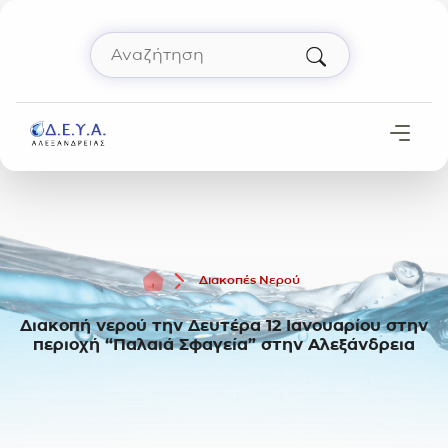
Μετάβαση στο περιεχόμενο
Αναζήτηση
Πληκτρολόγησε όρο αναζήτησης και πάτησε 
Αρχική
Διακοπές Νερού
Διακοπή νερού την Δευτέρα 12 Ιανουαρίου στην
περιοχή “Παλαιά Σφαγεία” στην Αλεξάνδρεια