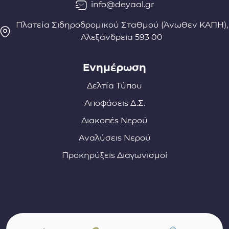
info@deyaal.gr
Πλατεία Σιδηροδρομικού Σταθμού (Άνωθεν ΚΑΠΗ),
Αλεξάνδρεια 593 00
Ενημέρωση
Δελτία Τύπου
Αποφάσεις Δ.Σ.
Διακοπές Νερού
Αναλύσεις Νερού
Προκηρύξεις Διαγωνισμοί
Σύνδεσμοι φορέων και συνεργατών
(ανοίγει σε νέο παράθυρο)
(αν