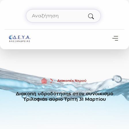
Μετάβαση στο περιεχόμενο
Αναζήτηση
Πληκτρολόγησε όρο αναζήτησης και πάτησε 
Αρχική
Διακοπές Νερού
Διακοπή υδροδότησης στον συνοικισμό
Τριλοφιάς αύριο Τρίτη 31 Μαρτίου