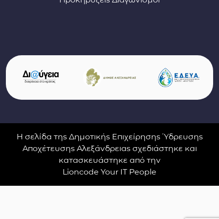
Σύνδεσμοι φορέων και συνεργατών
(ανοίγει σε νέο παράθυρο)
(αν
(ανοίγει σε νέο παρ
Η σελίδα της Δημοτικής Επιχείρησης Ύδρευσης
Αποχέτευσης Αλεξάνδρειας σχεδιάστηκε και
κατασκευάστηκε από την
Lioncode Your IT People