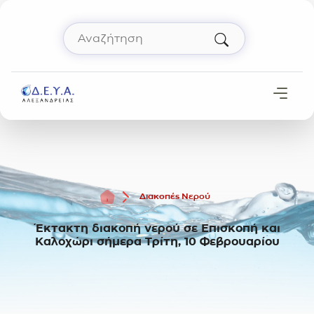
Μετάβαση στο περιεχόμενο
Αναζήτηση
Πληκτρολόγησε όρο αναζήτησης και πάτησε 
Αρχική
Διακοπές Νερού
Έκτακτη διακοπή νερού σε Επισκοπή και
Καλοχώρι σήμερα Τρίτη, 10 Φεβρουαρίου