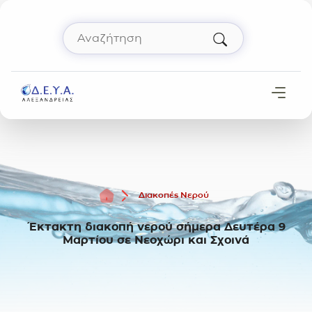
Μετάβαση στο περιεχόμενο
Αναζήτηση
Πληκτρολόγησε όρο αναζήτησης και πάτησε 
Αρχική
Διακοπές Νερού
Έκτακτη διακοπή νερού σήμερα Δευτέρα 9
Μαρτίου σε Νεοχώρι και Σχοινά