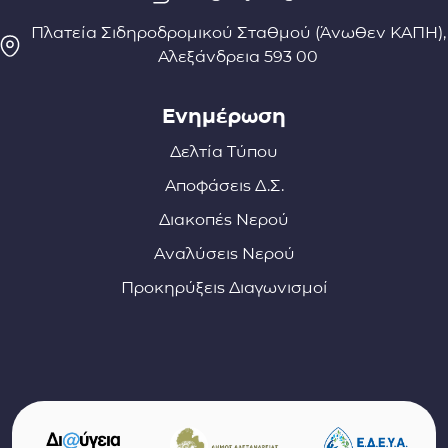
Πλατεία Σιδηροδρομικού Σταθμού (Άνωθεν ΚΑΠΗ),
Αλεξάνδρεια 593 00
Ενημέρωση
Δελτία Τύπου
Αποφάσεις Δ.Σ.
Διακοπές Νερού
Αναλύσεις Νερού
Προκηρύξεις Διαγωνισμοί
Σύνδεσμοι φορέων και συνεργατών
(ανοίγει σε νέο παράθυρο)
(αν
(ανοίγει σε νέο παρ