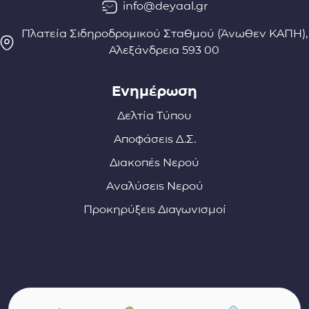
info@deyaal.gr
Πλατεία Σιδηροδρομικού Σταθμού (Άνωθεν ΚΑΠΗ),
Αλεξάνδρεια 593 00
Ενημέρωση
Δελτία Τύπου
Αποφάσεις Δ.Σ.
Διακοπές Νερού
Αναλύσεις Νερού
Προκηρύξεις Διαγωνισμοί
Σύνδεσμοι φορέων και συνεργατών
(ανοίγει σε νέο παράθυρο)
(αν