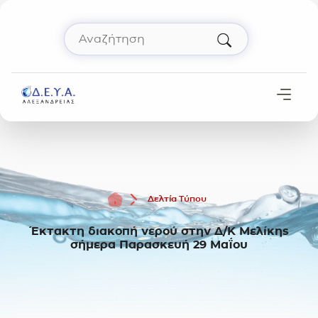
Μετάβαση στο περιεχόμενο
Αναζήτηση
Πληκτρολόγησε όρο αναζήτησης και πάτησε 
Αρχική
Δελτία Τύπου
Έκτακτη διακοπή νερού στην Δ/Κ Μελίκης
σήμερα Παρασκευή 29 Μαΐου