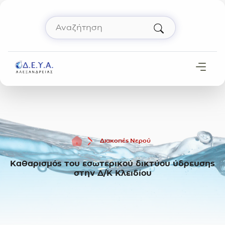
Μετάβαση στο περιεχόμενο
Αναζήτηση
Πληκτρολόγησε όρο αναζήτησης και πάτησε 
Αρχική
Διακοπές Νερού
Καθαρισμός του εσωτερικού δικτύου ύδρευσης
στην Δ/Κ Κλειδίου