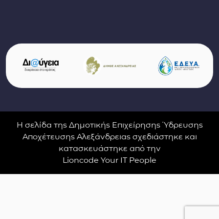
Σύνδεσμοι φορέων και συνεργατών
(ανοίγει σε νέο παράθυρο)
(αν
(ανοίγει σε νέο παρ
Η σελίδα της Δημοτικής Επιχείρησης Ύδρευσης
Αποχέτευσης Αλεξάνδρειας σχεδιάστηκε και
κατασκευάστηκε από την
Lioncode Your IT People