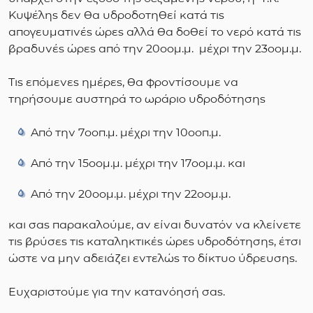
Κυψέλης δεν θα υδροδοτηθεί κατά τις
απογευματινές ώρες αλλά θα δοθεί το νερό κατά τις
βραδυνές ώρες από την 20
οο
μ.μ. μέχρι την 23
οο
μ.μ.
Τις επόμενες ημέρες, θα φροντίσουμε να
τηρήσουμε αυστηρά το ωράριο υδροδότησης
Από την 7
οο
π.μ. μέχρι την 10
οο
π.μ.
Από την 15
οο
μ.μ. μέχρι την 17
οο
μ.μ. και
Από την 20
οο
μ.μ. μέχρι την 22
οο
μ.μ.
και σας παρακαλούμε, αν είναι δυνατόν να κλείνετε
τις βρύσες τις καταληκτικές ώρες υδροδότησης, έτσι
ώστε να μην αδειάζει εντελώς το δίκτυο ύδρευσης.
Ευχαριστούμε για την κατανόησή σας.