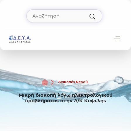
Μετάβαση στο περιεχόμενο
Αναζήτηση
Πληκτρολόγησε όρο αναζήτησης και πάτησε 
Αρχική
Διακοπές Νερού
Μικρή διακοπή λόγω ηλεκτρολογικού
προβλήματος στην Δ/Κ Κυψέλης