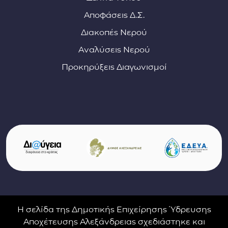
Αποφάσεις Δ.Σ.
Διακοπές Νερού
Αναλύσεις Νερού
Προκηρύξεις Διαγωνισμοί
Σύνδεσμοι φορέων και συνεργατών
(ανοίγει σε νέο παράθυρο)
(αν
(ανοίγει σε νέο παρ
Η σελίδα της Δημοτικής Επιχείρησης Ύδρευσης
Αποχέτευσης Αλεξάνδρειας σχεδιάστηκε και