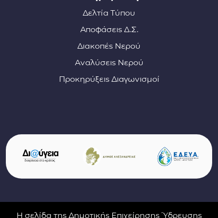
Δελτία Τύπου
Αποφάσεις Δ.Σ.
Διακοπές Νερού
Αναλύσεις Νερού
Προκηρύξεις Διαγωνισμοί
Σύνδεσμοι φορέων και συνεργατών
(ανοίγει σε νέο παράθυρο)
(αν
(ανοίγει σε νέο παρ
Η σελίδα της Δημοτικής Επιχείρησης Ύδρευσης