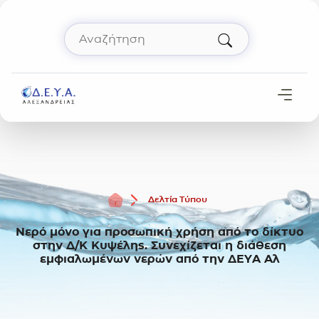
Μετάβαση στο περιεχόμενο
Αναζήτηση
Πληκτρολόγησε όρο αναζήτησης και πάτησε 
Αρχική
Δελτία Τύπου
Νερό μόνο για προσωπική χρήση από το δίκτυο
στην Δ/Κ Κυψέλης. Συνεχίζεται η διάθεση
εμφιαλωμένων νερών από την ΔΕΥΑ Αλ