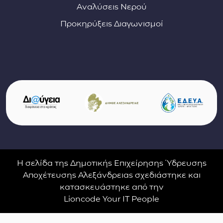
Αναλύσεις Νερού
Προκηρύξεις Διαγωνισμοί
Σύνδεσμοι φορέων και συνεργατών
(ανοίγει σε νέο παράθυρο)
(αν
(ανοίγει σε νέο παρ
Η σελίδα της Δημοτικής Επιχείρησης Ύδρευσης
Αποχέτευσης Αλεξάνδρειας σχεδιάστηκε και
κατασκευάστηκε από την
Lioncode Your IT People