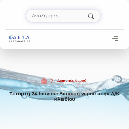
Μετάβαση στο περιεχόμενο
Αναζήτηση
Πληκτρολόγησε όρο αναζήτησης και πάτησε 
Αρχική
Διακοπές Νερού
Τετάρτη 24 Ιουνίου: Διακοπή νερού στην Δ/Κ
Κλειδίου