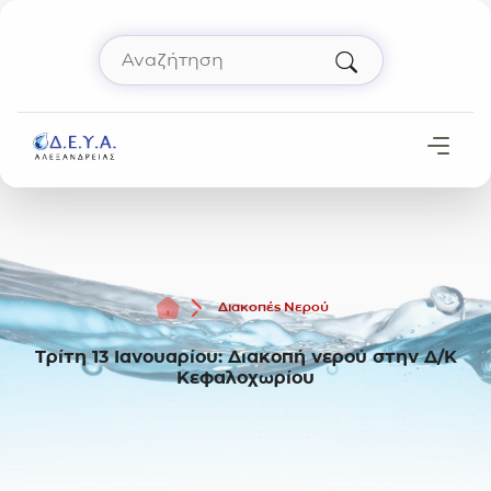
Μετάβαση στο περιεχόμενο
Αναζήτηση
Πληκτρολόγησε όρο αναζήτησης και πάτησε 
Αρχική
Διακοπές Νερού
Τρίτη 13 Ιανουαρίου: Διακοπή νερού στην Δ/Κ
Κεφαλοχωρίου